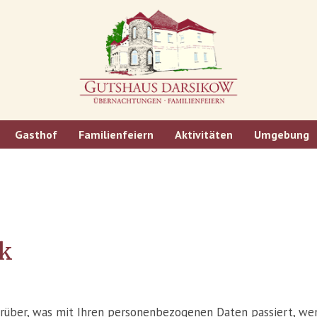
Gasthof
Familienfeiern
Aktivitäten
Umgebung
ck
arüber, was mit Ihren personenbezogenen Daten passiert, w