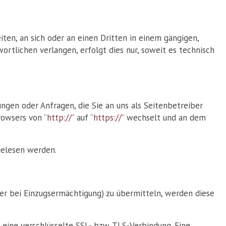
eiten, an sich oder an einen Dritten in einem gängigen,
rtlichen verlangen, erfolgt dies nur, soweit es technisch
ngen oder Anfragen, die Sie an uns als Seitenbetreiber
rowsers von “
http://”
auf “
https://”
wechselt und an dem
tgelesen werden.
er bei Einzugsermächtigung) zu übermitteln, werden diese
 eine verschlüsselte SSL- bzw. TLS-Verbindung. Eine